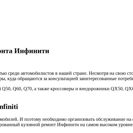
монта Инфинити
тью среди автомобилистов в нашей стране. Несмотря на свою ст
ы, куда обращаются за консультацией заинтересованные потреб
iti Q50, Q60, Q70, а также кроссоверы и внедорожники QX50, Q
finiti
омобилей. И поэтому необходимо организовать обслуживание на
ированный кузовной ремонт Инфинити на самом высоком уровне