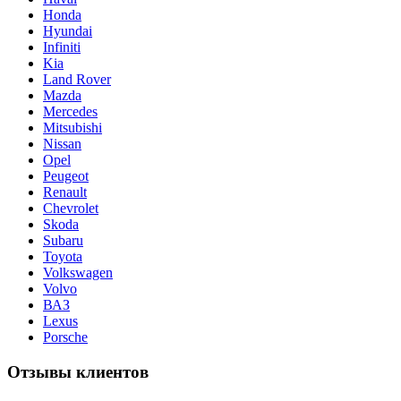
Honda
Hyundai
Infiniti
Kia
Land Rover
Mazda
Mercedes
Mitsubishi
Nissan
Opel
Peugeot
Renault
Chevrolet
Skoda
Subaru
Toyota
Volkswagen
Volvo
ВАЗ
Lexus
Porsche
Отзывы клиентов