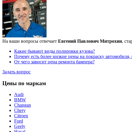
На ваши вопросы отвечает
Евгений Павлович Митрохин
, ст
Какие бывают виды полировки кузова?
Почему есть более низкие цены на покраску автомобиля,
От чего зависит цена ремонта бампера?
Задать вопрос
Цены по маркам
Audi
BMW
Changan
Chery
Citroen
Ford
Geely
Haval