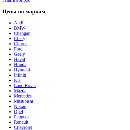
Задать вопрос
Цены по маркам
Audi
BMW
Changan
Chery
Citroen
Ford
Geely
Haval
Honda
Hyundai
Infiniti
Kia
Land Rover
Mazda
Mercedes
Mitsubishi
Nissan
Opel
Peugeot
Renault
Chevrolet