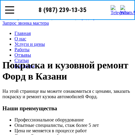
8 (987) 239-13-35
8 (987)
239-13-35
Казань, Бурхана Шахиди, 9в
Режим работы: с пн-вс (10
00
- 20
00
)
Предварительная запись
Запрос звонка мастера
Главная
О нас
Услуги и цены
Работы
Отзывы
Статьи
Покраска и кузовной ремонт
Контакты
Форд в Казани
На этой странице вы можете ознакомиться с ценами, заказать
покраску и ремонт кузова автомобилей Форд.
Наши преимущества
Профессиональное оборудование
Опытные специалисты, стаж более 5 лет
Цена не меняется в процессе работ