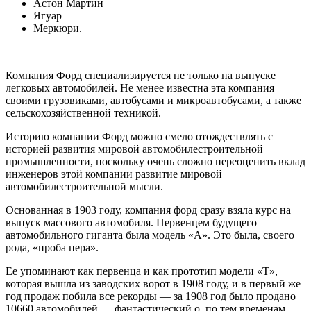
Астон Мартин
Ягуар
Меркюри.
Компания Форд специализируется не только на выпуске
легковых автомобилей. Не менее известна эта компания
своими грузовиками, автобусами и микроавтобусами, а также
сельскохозяйственной техникой.
Историю компании Форд можно смело отождествлять с
историей развития мировой автомобилестроительной
промышленности, поскольку очень сложно переоценить вклад
инженеров этой компании развитие мировой
автомобилестроительной мысли.
Основанная в 1903 году, компания форд сразу взяла курс на
выпуск массового автомобиля. Первенцем будущего
автомобильного гиганта была модель «А». Это была, своего
рода, «проба пера».
Ее упоминают как первенца и как прототип модели «Т»,
которая вышла из заводских ворот в 1908 году, и в первый же
год продаж побила все рекорды — за 1908 год было продано
10660 автомобилей — фантастический о, по тем временам,