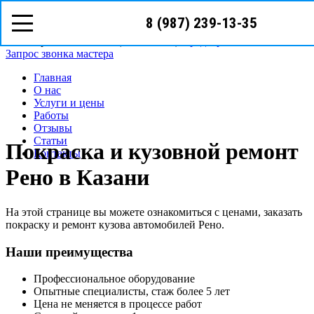
8 (987) 239-13-35
8 (987)
239-13-35
Казань, Бурхана Шахиди, 9в
Режим работы: с пн-вс (10
00
- 20
00
)
Предварительная запись
Запрос звонка мастера
Главная
О нас
Услуги и цены
Работы
Отзывы
Статьи
Покраска и кузовной ремонт
Контакты
Рено в Казани
На этой странице вы можете ознакомиться с ценами, заказать
покраску и ремонт кузова автомобилей Рено.
Наши преимущества
Профессиональное оборудование
Опытные специалисты, стаж более 5 лет
Цена не меняется в процессе работ