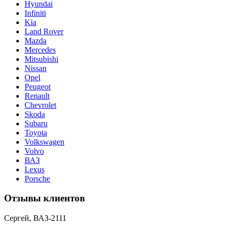
Hyundai
Infiniti
Kia
Land Rover
Mazda
Mercedes
Mitsubishi
Nissan
Opel
Peugeot
Renault
Chevrolet
Skoda
Subaru
Toyota
Volkswagen
Volvo
ВАЗ
Lexus
Porsche
Отзывы клиентов
Сергей, ВАЗ-2111