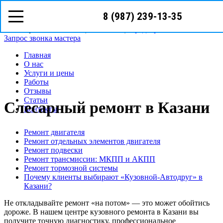
8 (987) 239-13-35
8 (987)
239-13-35
Казань, Бурхана Шахиди, 9в
Режим работы: с пн-вс (10
00
- 20
00
)
Предварительная запись
Запрос звонка мастера
Главная
О нас
Услуги и цены
Работы
Отзывы
Статьи
Слесарный ремонт в Казани
Контакты
Ремонт двигателя
Ремонт отдельных элементов двигателя
Ремонт подвески
Ремонт трансмиссии: МКПП и АКПП
Ремонт тормозной системы
Почему клиенты выбирают «Кузовной-Автодруг» в
Казани?
Не откладывайте ремонт «на потом» — это может обойтись
дороже. В нашем центре кузовного ремонта в Казани вы
получите точную диагностику, профессиональное