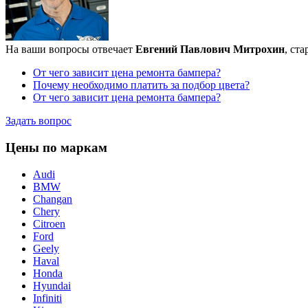
На ваши вопросы отвечает
Евгений Павлович Митрохин
, ст
От чего зависит цена ремонта бампера?
Почему необходимо платить за подбор цвета?
От чего зависит цена ремонта бампера?
Задать вопрос
Цены по маркам
Audi
BMW
Changan
Chery
Citroen
Ford
Geely
Haval
Honda
Hyundai
Infiniti