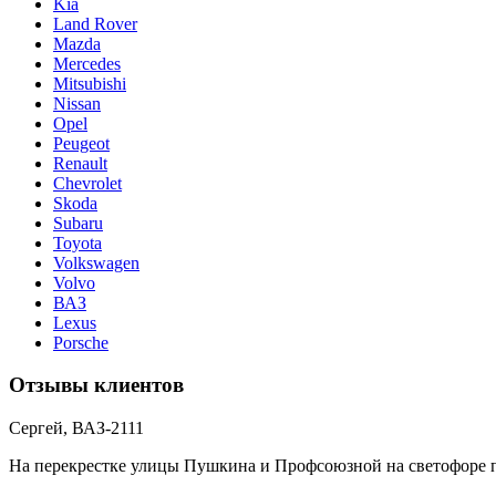
Kia
Land Rover
Mazda
Mercedes
Mitsubishi
Nissan
Opel
Peugeot
Renault
Chevrolet
Skoda
Subaru
Toyota
Volkswagen
Volvo
ВАЗ
Lexus
Porsche
Отзывы клиентов
Сергей, ВАЗ-2111
На перекрестке улицы Пушкина и Профсоюзной на светофоре пол