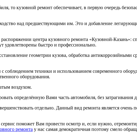
иля, то кузовной ремонт обеспечивает, в первую очередь безопа
одство над предшествующими им. Это и добавление легирующих
в распоряжении центра кузовного ремонта «Кузовной-Казань»: с
т удовлетворены быстро и профессионально.
сстановление геометрии кузова, обработка антикоррозийными сре
с соблюдением техники и использованием современного оборудо
твенного оборудования.
атым воздухом.
вать определённую Вами часть автомобиля, без затрагивания др
овершенствовать отдельно. Данный вид ремонта является очень
ш сервис поможет Вам провести осмотр и, если нужно, отремон
овного ремонта
у нас самая демократичная поэтому смело обращ