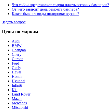
Что собой представляет сварка пластмассовых бамперов?
От чего зависит цена ремонта бампера?
Какие бывают виды полировки кузова?
Задать вопрос
Цены по маркам
Audi
BMW
Changan
Chery
Citroen
Ford
Geely
Haval
Honda
Hyundai
Infiniti
Kia
Land Rover
Mazda
Mercedes
Mitsubishi