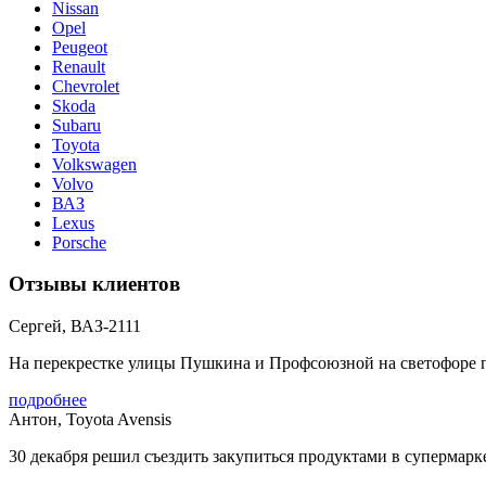
Nissan
Opel
Peugeot
Renault
Chevrolet
Skoda
Subaru
Toyota
Volkswagen
Volvo
ВАЗ
Lexus
Porsche
Отзывы клиентов
Сергей, ВАЗ-2111
На перекрестке улицы Пушкина и Профсоюзной на светофоре пол
подробнее
Антон, Toyota Avensis
30 декабря решил съездить закупиться продуктами в супермарке