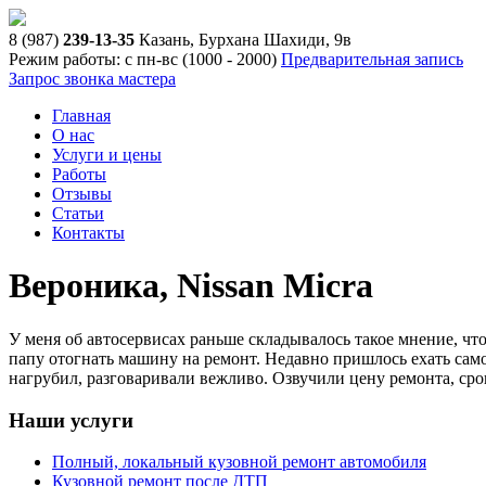
8 (987)
239-13-35
Казань, Бурхана Шахиди, 9в
Режим работы: с пн-вс (10
00
- 20
00
)
Предварительная запись
Запрос звонка мастера
Главная
О нас
Услуги и цены
Работы
Отзывы
Статьи
Контакты
Вероника, Nissan Micra
У меня об автосервисах раньше складывалось такое мнение, чт
папу отогнать машину на ремонт. Недавно пришлось ехать сам
нагрубил, разговаривали вежливо. Озвучили цену ремонта, сро
Наши услуги
Полный, локальный кузовной ремонт автомобиля
Кузовной ремонт после ДТП