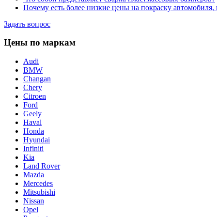
Почему есть более низкие цены на покраску автомобиля,
Задать вопрос
Цены по маркам
Audi
BMW
Changan
Chery
Citroen
Ford
Geely
Haval
Honda
Hyundai
Infiniti
Kia
Land Rover
Mazda
Mercedes
Mitsubishi
Nissan
Opel