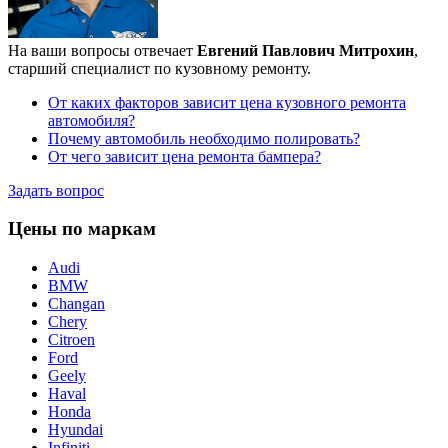
На ваши вопросы отвечает
Евгений Павлович Митрохин
,
старший специалист по кузовному ремонту.
От каких факторов зависит цена кузовного ремонта
автомобиля?
Почему автомобиль необходимо полировать?
От чего зависит цена ремонта бампера?
Задать вопрос
Цены по маркам
Audi
BMW
Changan
Chery
Citroen
Ford
Geely
Haval
Honda
Hyundai
Infiniti