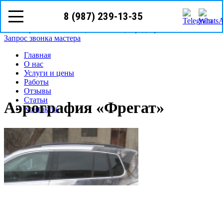
8 (987) 239-13-35
8 (987)
239-13-35
Казань, Бурхана Шахиди, 9в
Режим работы: с пн-вс (10
00
- 20
00
)
Предварительная запись
Запрос звонка мастера
Главная
О нас
Услуги и цены
Работы
Отзывы
Статьи
Аэрография «Фрегат»
Контакты