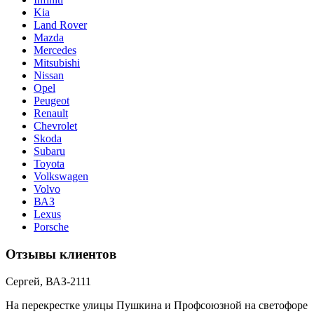
Kia
Land Rover
Mazda
Mercedes
Mitsubishi
Nissan
Opel
Peugeot
Renault
Chevrolet
Skoda
Subaru
Toyota
Volkswagen
Volvo
ВАЗ
Lexus
Porsche
Отзывы клиентов
Сергей, ВАЗ-2111
На перекрестке улицы Пушкина и Профсоюзной на светофоре