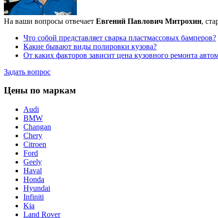
На ваши вопросы отвечает
Евгений Павлович Митрохин
, ст
Что собой представляет сварка пластмассовых бамперов?
Какие бывают виды полировки кузова?
От каких факторов зависит цена кузовного ремонта авто
Задать вопрос
Цены по маркам
Audi
BMW
Changan
Chery
Citroen
Ford
Geely
Haval
Honda
Hyundai
Infiniti
Kia
Land Rover