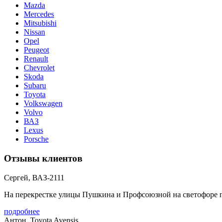
Mazda
Mercedes
Mitsubishi
Nissan
Opel
Peugeot
Renault
Chevrolet
Skoda
Subaru
Toyota
Volkswagen
Volvo
ВАЗ
Lexus
Porsche
Отзывы клиентов
Сергей, ВАЗ-2111
На перекрестке улицы Пушкина и Профсоюзной на светофоре пол
подробнее
Антон, Toyota Avensis