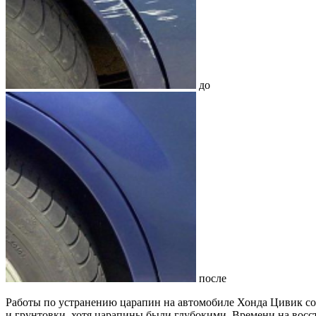
до
после
Работы по устранению царапин на автомобиле Хонда Цивик со
и грунтовки, хотя царапины были глубокими. Времени на восс