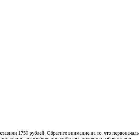
ставили 1750 рублей. Обратите внимание на то, что первонача
тановление автомобиля понадобилось половина рабочего дня.