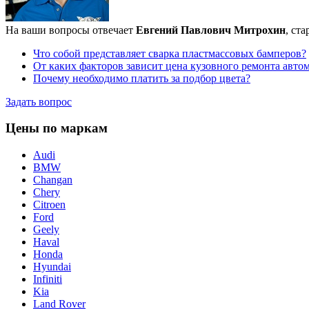
На ваши вопросы отвечает
Евгений Павлович Митрохин
, ст
Что собой представляет сварка пластмассовых бамперов?
От каких факторов зависит цена кузовного ремонта авто
Почему необходимо платить за подбор цвета?
Задать вопрос
Цены по маркам
Audi
BMW
Changan
Chery
Citroen
Ford
Geely
Haval
Honda
Hyundai
Infiniti
Kia
Land Rover