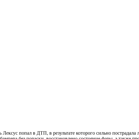
 Лексус попал в ДТП, в результате которого сильно пострадала
бампера без пораски, восстановлено состояние фары, а также пр