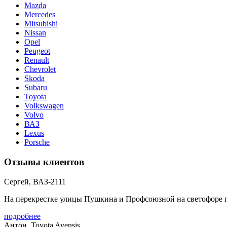
Mazda
Mercedes
Mitsubishi
Nissan
Opel
Peugeot
Renault
Chevrolet
Skoda
Subaru
Toyota
Volkswagen
Volvo
ВАЗ
Lexus
Porsche
Отзывы клиентов
Сергей, ВАЗ-2111
На перекрестке улицы Пушкина и Профсоюзной на светофоре пол
подробнее
Антон, Toyota Avensis