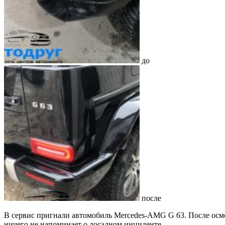
до
после
В сервис пригнали автомобиль Mercedes-AMG G 63. После осмо
ничего не напоминает о досадном инциденте.