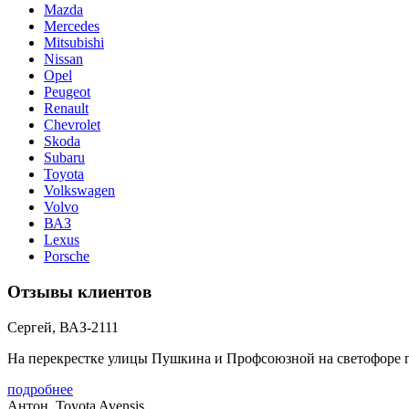
Mazda
Mercedes
Mitsubishi
Nissan
Opel
Peugeot
Renault
Chevrolet
Skoda
Subaru
Toyota
Volkswagen
Volvo
ВАЗ
Lexus
Porsche
Отзывы клиентов
Сергей, ВАЗ-2111
На перекрестке улицы Пушкина и Профсоюзной на светофоре пол
подробнее
Антон, Toyota Avensis