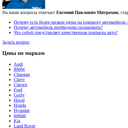
На ваши вопросы отвечает
Евгений Павлович Митрохин
, ст
Почему есть более низкие цены на покраску автомобиля,
Почему автомобиль необходимо полировать?
Что собой представляет качественная покраска авто?
Задать вопрос
Цены по маркам
Audi
BMW
Changan
Chery
Citroen
Ford
Geely
Haval
Honda
Hyundai
Infiniti
Kia
Land Rover