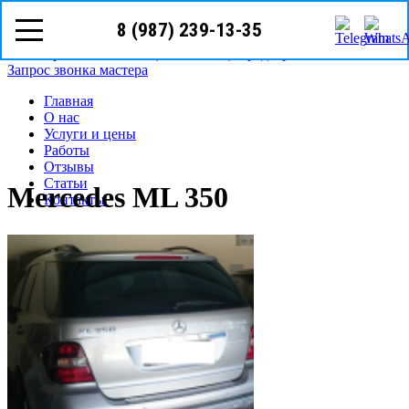
8 (987) 239-13-35
8 (987)
239-13-35
Казань, Бурхана Шахиди, 9в
Режим работы: с пн-вс (10
00
- 20
00
)
Предварительная запись
Запрос звонка мастера
Главная
О нас
Услуги и цены
Работы
Отзывы
Статьи
Mercedes ML 350
Контакты