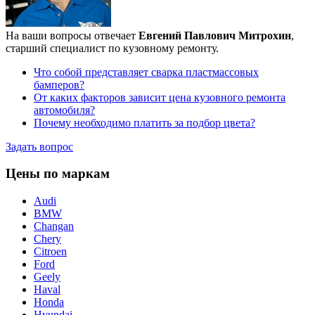
На ваши вопросы отвечает
Евгений Павлович Митрохин
,
старший специалист по кузовному ремонту.
Что собой представляет сварка пластмассовых
бамперов?
От каких факторов зависит цена кузовного ремонта
автомобиля?
Почему необходимо платить за подбор цвета?
Задать вопрос
Цены по маркам
Audi
BMW
Changan
Chery
Citroen
Ford
Geely
Haval
Honda
Hyundai